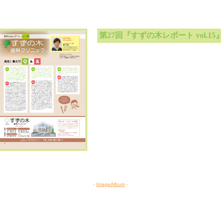
第27回『すずの木レポート vol.15
-
ImageAlbum
-